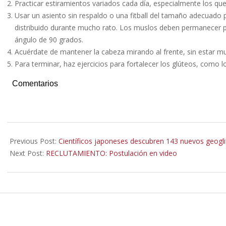
Practicar estiramientos variados cada día, especialmente los que
Usar un asiento sin respaldo o una fitball del tamaño adecuado 
distribuido durante mucho rato. Los muslos deben permanecer para
ángulo de 90 grados.
Acuérdate de mantener la cabeza mirando al frente, sin estar m
Para terminar, haz ejercicios para fortalecer los glúteos, como l
Comentarios
2019-
11-
Previous Post:
Científicos japoneses descubren 143 nuevos geogl
27
Next Post:
RECLUTAMIENTO: Postulación en video