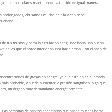
os grupos musculares manteniendo la tensión de igual manera.
os prolongados, abusamos mucho de ella y eso tiene
cuencias:
ra de tus muslos y corta la circulación sanguínea hacia una buena
ava en las que el borde inferior apunta hacia arriba. Con el paso de
as.
concentraciones de grasas en sangre, ya que esta no es quemada
o más probable, y puede aumentar la presión sanguínea, algo que
cerebro, un órgano muy demandante energéticamente.
e. Las personas de hábitos sedentarios que pasan muchas horas