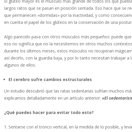
El glúteo mayor es el músculo más grande de todos los que puebl
largos ratos que se pasan en posición sentada. Eso hace que se re
que permanecen «dormidas» por la inactividad, y como consecuencia
en cuenta el papel de los glúteos en la conservación de una postu
Algo parecido pasa con otros músculos más pequeños: puede que 
eso no significa que no la necesitemos en otros muchos contextos
durante los últimos meses, estos músculos no recuperan mágicamen
así decirlo, con la guardia baja, y por lo tanto necesitan trabajar 
algunos de ellos.
El cerebro sufre cambios estructurales
Un estudio descubrió que las ratas sedentarias sufrían muchos más
explicamos detalladamente en un artículo anterior:
«El sedentaris
¿Qué puedes hacer para evitar todo esto?
Sentarse con el tronco vertical, en la medida de lo posible, y l