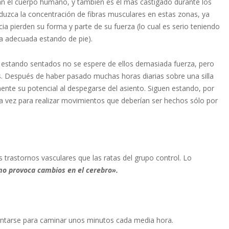
an el cuerpo humano, y también es el más castigado durante los
duzca la concentración de fibras musculares en estas zonas, ya
 pierden su forma y parte de su fuerza (lo cual es serio teniendo
ra adecuada estando de pie).
estando sentados no se espere de ellos demasiada fuerza, pero
. Después de haber pasado muchas horas diarias sobre una silla
te su potencial al despegarse del asiento. Siguen estando, por
a la vez para realizar movimientos que deberían ser hechos sólo por
 trastornos vasculares que las ratas del grupo control. Lo
mo provoca cambios en el cerebro».
evantarse para caminar unos minutos cada media hora.