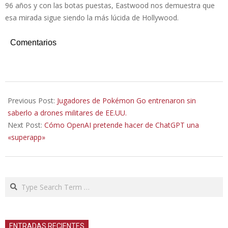
96 años y con las botas puestas, Eastwood nos demuestra que
esa mirada sigue siendo la más lúcida de Hollywood.
Comentarios
2026-
06-
Previous Post:
Jugadores de Pokémon Go entrenaron sin
10
saberlo a drones militares de EE.UU.
Next Post:
Cómo OpenAI pretende hacer de ChatGPT una
«superapp»
Search
ENTRADAS RECIENTES