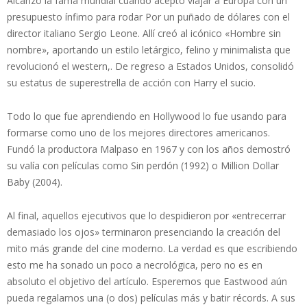
Alcanzó la fama mundial cuando aceptó viajar a Europa con un
presupuesto ínfimo para rodar Por un puñado de dólares con el
director italiano Sergio Leone. Allí creó al icónico «Hombre sin
nombre», aportando un estilo letárgico, felino y minimalista que
revolucionó el western,. De regreso a Estados Unidos, consolidó
su estatus de superestrella de acción con Harry el sucio.
Todo lo que fue aprendiendo en Hollywood lo fue usando para
formarse como uno de los mejores directores americanos.
Fundó la productora Malpaso en 1967 y con los años demostró
su valía con películas como Sin perdón (1992) o Million Dollar
Baby (2004).
Al final, aquellos ejecutivos que lo despidieron por «entrecerrar
demasiado los ojos» terminaron presenciando la creación del
mito más grande del cine moderno. La verdad es que escribiendo
esto me ha sonado un poco a necrológica, pero no es en
absoluto el objetivo del artículo. Esperemos que Eastwood aún
pueda regalarnos una (o dos) películas más y batir récords. A sus