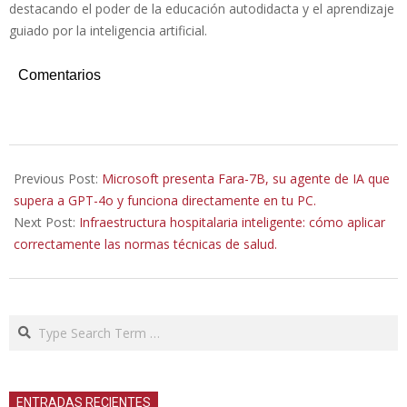
destacando el poder de la educación autodidacta y el aprendizaje
guiado por la inteligencia artificial.
Comentarios
2025-
11-
Previous Post:
Microsoft presenta Fara-7B, su agente de IA que
29
supera a GPT-4o y funciona directamente en tu PC.
Next Post:
Infraestructura hospitalaria inteligente: cómo aplicar
correctamente las normas técnicas de salud.
Search
ENTRADAS RECIENTES