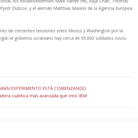
acional, los estadounidenses Mark Vande Hei, Raja Chari, Thomas
 Pyotr Dubrov, y el alemán Matthias Maurer de la Agencia Europea
nto de crecientes tensiones entre Moscú y Washington por la
egún el gobierno ucraniano hay cerca de 90.000 soldados rusos.
O GRAN EXPERIMENTO ESTÁ COMENZANDO
tadora cuántica más avanzada que creó IBM