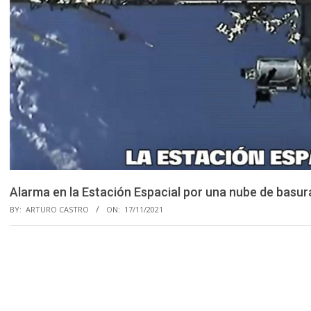
Alarma en la Estación Espacial por una nube de basura
BY:
ARTURO CASTRO
ON:
17/11/2021