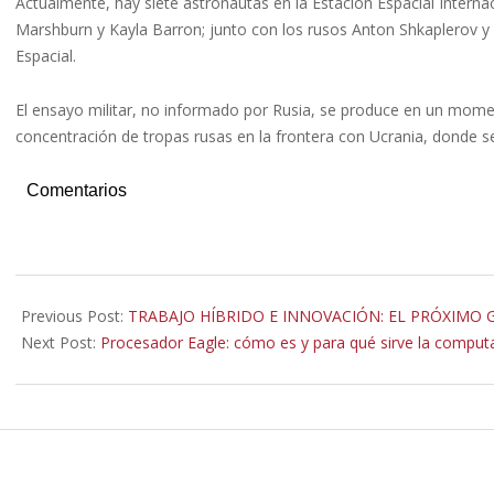
Actualmente, hay siete astronautas en la Estación Espacial Intern
Marshburn y Kayla Barron; junto con los rusos Anton Shkaplerov y
Espacial.
El ensayo militar, no informado por Rusia, se produce en un mome
concentración de tropas rusas en la frontera con Ucrania, donde s
Comentarios
2021-
11-
Previous Post:
TRABAJO HÍBRIDO E INNOVACIÓN: EL PRÓXIM
17
Next Post:
Procesador Eagle: cómo es y para qué sirve la compu