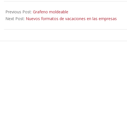
2020-
03-
Previous Post:
Grafeno moldeable
01
Next Post:
Nuevos formatos de vacaciones en las empresas