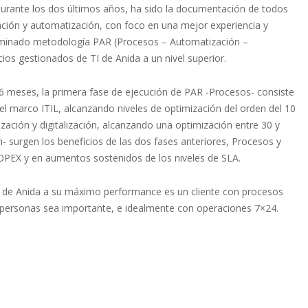
 durante los dos últimos años, ha sido la documentación de todos
ización y automatización, con foco en una mejor experiencia y
nominado metodología PAR (Procesos – Automatización –
cios gestionados de TI de Anida a un nivel superior.
36 meses, la primera fase de ejecución de PAR -Procesos- consiste
l marco ITIL, alcanzando niveles de optimización del orden del 10
ación y digitalización, alcanzando una optimización entre 30 y
n- surgen los beneficios de las dos fases anteriores, Procesos y
OPEX y en aumentos sostenidos de los niveles de SLA.
lor de Anida a su máximo performance es un cliente con procesos
 personas sea importante, e idealmente con operaciones 7×24.