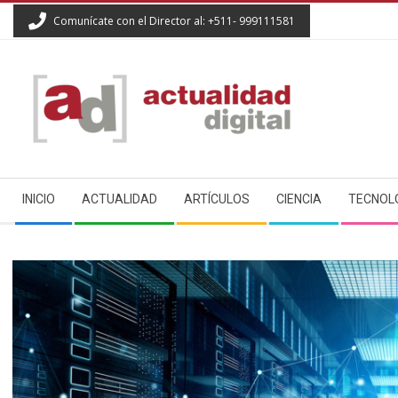
Skip
Comunícate con el Director al: +511- 999111581
to
content
ACTUALIDAD
Secondary
DIGITAL
INICIO
ACTUALIDAD
ARTÍCULOS
CIENCIA
TECNOL
Navigation
Menu