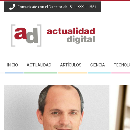
Skip
Comunícate con el Director al: +511- 999111581
to
content
ACTUALIDAD
Secondary
DIGITAL
INICIO
ACTUALIDAD
ARTÍCULOS
CIENCIA
TECNOL
Navigation
Menu