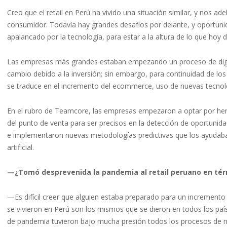
Creo que el retail en Perú ha vivido una situación similar, y nos 
consumidor. Todavía hay grandes desafíos por delante, y oportun
apalancado por la tecnología, para estar a la altura de lo que hoy 
Las empresas más grandes estaban empezando un proceso de digita
cambio debido a la inversión; sin embargo, para continuidad de lo
se traduce en el incremento del ecommerce, uso de nuevas tecnolo
En el rubro de Teamcore, las empresas empezaron a optar por her
del punto de venta para ser precisos en la detección de oportunid
e implementaron nuevas metodologías predictivas que los ayudaba
artificial.
—¿Tomó desprevenida la pandemia al retail peruano en té
—Es difícil creer que alguien estaba preparado para un incremen
se vivieron en Perú son los mismos que se dieron en todos los pa
de pandemia tuvieron bajo mucha presión todos los procesos de ne