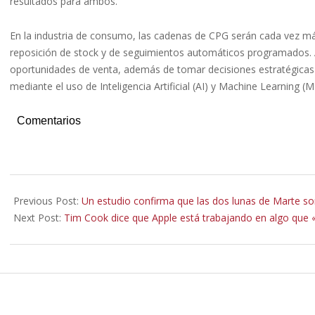
resultados para ambos.
En la industria de consumo, las cadenas de CPG serán cada vez má
reposición de stock y de seguimientos automáticos programados. A
oportunidades de venta, además de tomar decisiones estratégicas a
mediante el uso de Inteligencia Artificial (AI) y Machine Learning (M
Comentarios
2021-
03-
Previous Post:
Un estudio confirma que las dos lunas de Marte son
02
Next Post:
Tim Cook dice que Apple está trabajando en algo que «