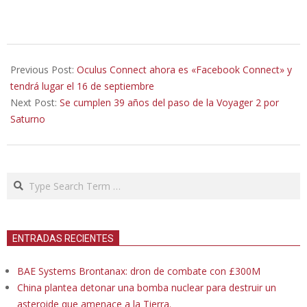
2020-
08-
Previous Post:
Oculus Connect ahora es «Facebook Connect» y
25
tendrá lugar el 16 de septiembre
Next Post:
Se cumplen 39 años del paso de la Voyager 2 por
Saturno
Search
ENTRADAS RECIENTES
BAE Systems Brontanax: dron de combate con £300M
China plantea detonar una bomba nuclear para destruir un
asteroide que amenace a la Tierra.