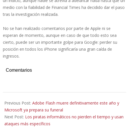
un indicio, aunque nadie se atrevía a adelantar nada hasta que un
medio con la fiabilidad de Financial Times ha decidido dar el paso
tras la investigación realizada.
No se han realizado comentarios por parte de Apple ni se
esperan de momento, aunque en caso de que todo esto sea
cierto, puede ser un importante golpe para Google: perder su
posición en todos los iPhone significaría una gran caída de
ingresos.
Comentarios
2020-
10-
Previous Post:
Adobe Flash muere definitivamente este año y
29
Microsoft ya prepara su funeral
Next Post:
Los piratas informáticos no pierden el tiempo y usan
ataques más específicos