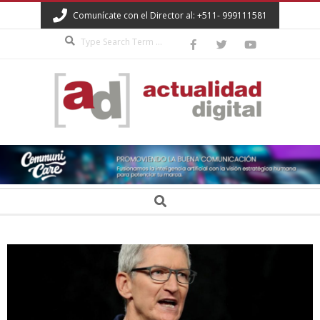
Skip
Comunícate con el Director al: +511- 999111581
to
Search
content
ACTUALIDAD
DIGITAL
Secondary
Search
Navigation
Menu