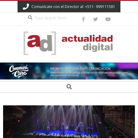
Skip
Comunícate con el Director al: +511- 999111581
to
Search
content
ACTUALIDAD
DIGITAL
Secondary
Search
Navigation
Menu