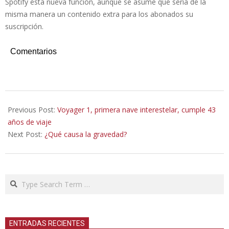
Spotify esta nueva función, aunque se asume que sería de la
misma manera un contenido extra para los abonados su
suscripción.
Comentarios
2020-
09-
Previous Post:
Voyager 1, primera nave interestelar, cumple 43
12
años de viaje
Next Post:
¿Qué causa la gravedad?
Search
ENTRADAS RECIENTES