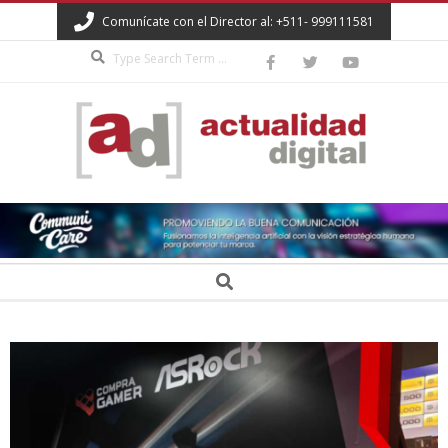
Skip
Comunícate con el Director al: +511- 999111581
to
Search
content
ACTUALIDAD
DIGITAL
Secondary
Search
Navigation
Menu