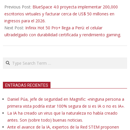
06-
Previous Post:
BlueSpace 4.0 proyecta implementar 200,000
07
escritorios virtuales y facturar cerca de US$ 50 millones en
ingresos para el 2026.
Next Post:
Infinix Hot 50 Pro+ llega a Perú: el celular
ultradelgado con durabilidad certificada y rendimiento gaming.
Search
ENTRADAS RECIENTES
Daniel Púa, jefe de seguridad en Magnific: «ninguna persona a
primera vista podría estar 100% segura de si es IA o no es IA».
La IA ha creado un virus que la naturaleza no había creado
antes. Son (sobre todo) buenas noticias.
Ante el avance de la IA, expertos de la Red STEM proponen