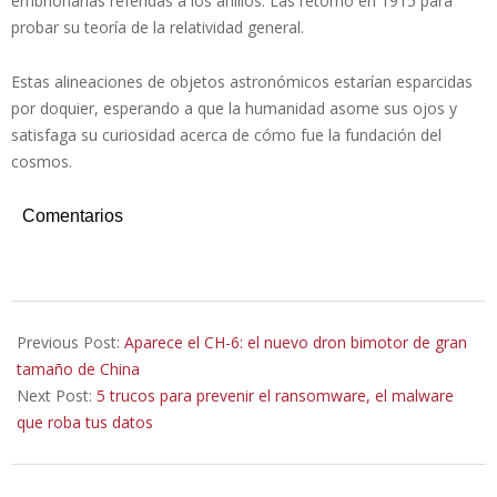
embrionarias referidas a los anillos. Las retomó en 1915 para
probar su teoría de la relatividad general.
Estas alineaciones de objetos astronómicos estarían esparcidas
por doquier, esperando a que la humanidad asome sus ojos y
satisfaga su curiosidad acerca de cómo fue la fundación del
cosmos.
Comentarios
2021-
09-
Previous Post:
Aparece el CH-6: el nuevo dron bimotor de gran
28
tamaño de China
Next Post:
5 trucos para prevenir el ransomware, el malware
que roba tus datos