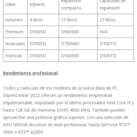
expansión
capacidad de
clave
espacio
compacta
expansión
Volumen
9 litros
15 litros
27 litros
Premium
D900SD
D900MD
N/A
Avanzado
D700SD
D700MD
D700TD
Esencial
D500SD
D500MD
D500TD
Rendimiento profesional
Todos y cada uno de los modelos de la nueva línea de PC
ExpertCenter 2022 ofrecen un rendimiento empresarial
inquebrantable, impulsado por el último procesador Intel Core i9 y
hasta 128 GB de memoria DDR5 4800 MHz. También pueden
aprovechar una potencia gráfica superior, con una selección de
GPU NVIDIA discretas de nivel profesional, hasta GeForce RTX™
3060 o RTX™ A2000.