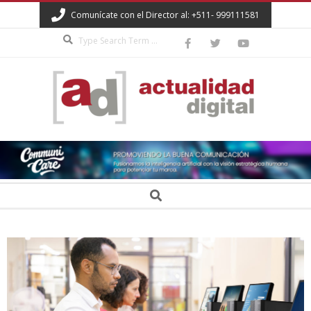
Skip
Comunícate con el Director al: +511- 999111581
to
Search
content
ACTUALIDAD
DIGITAL
Secondary
Search
Navigation
Menu