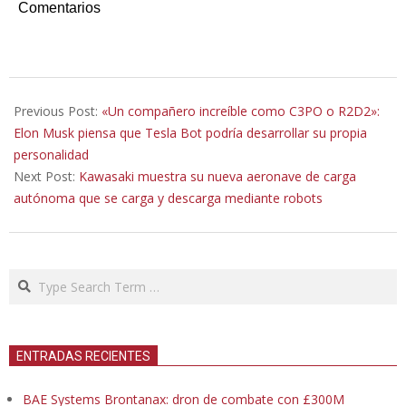
Comentarios
2022-
01-
Previous Post:
«Un compañero increíble como C3PO o R2D2»:
03
Elon Musk piensa que Tesla Bot podría desarrollar su propia
personalidad
Next Post:
Kawasaki muestra su nueva aeronave de carga
autónoma que se carga y descarga mediante robots
Search
ENTRADAS RECIENTES
BAE Systems Brontanax: dron de combate con £300M