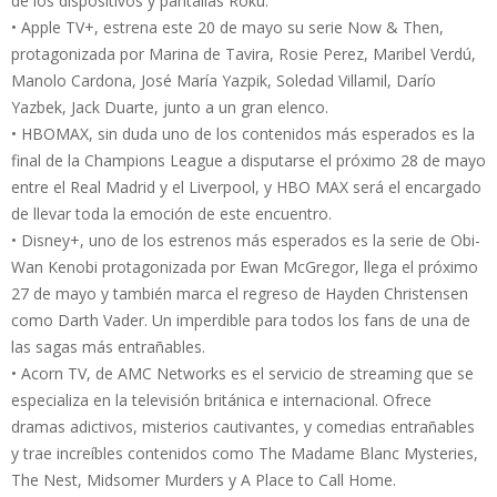
de los dispositivos y pantallas Roku:
• Apple TV+, estrena este 20 de mayo su serie Now & Then,
protagonizada por Marina de Tavira, Rosie Perez, Maribel Verdú,
Manolo Cardona, José María Yazpik, Soledad Villamil, Darío
Yazbek, Jack Duarte, junto a un gran elenco.
• HBOMAX, sin duda uno de los contenidos más esperados es la
final de la Champions League a disputarse el próximo 28 de mayo
entre el Real Madrid y el Liverpool, y HBO MAX será el encargado
de llevar toda la emoción de este encuentro.
• Disney+, uno de los estrenos más esperados es la serie de Obi-
Wan Kenobi protagonizada por Ewan McGregor, llega el próximo
27 de mayo y también marca el regreso de Hayden Christensen
como Darth Vader. Un imperdible para todos los fans de una de
las sagas más entrañables.
• Acorn TV, de AMC Networks es el servicio de streaming que se
especializa en la televisión británica e internacional. Ofrece
dramas adictivos, misterios cautivantes, y comedias entrañables
y trae increíbles contenidos como The Madame Blanc Mysteries,
The Nest, Midsomer Murders y A Place to Call Home.