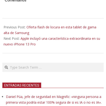
Comentarios
2021-
10-
Previous Post:
Oferta flash de locura en esta tablet de gama
05
alta de Samsung
Next Post:
Apple incluyó una característica extraordinaria en su
nuevo iPhone 13 Pro
Search
ENTRADAS RECIENTES
Daniel Púa, jefe de seguridad en Magnific: «ninguna persona a
primera vista podría estar 100% segura de si es IA o no es IA».