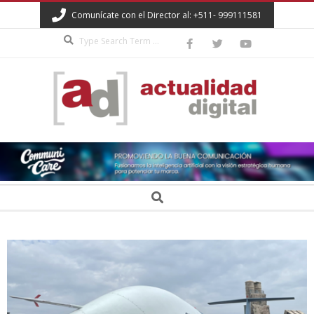
Skip
Comunícate con el Director al: +511- 999111581
to
Search
content
ACTUALIDAD
DIGITAL
Secondary
Search
Navigation
Menu