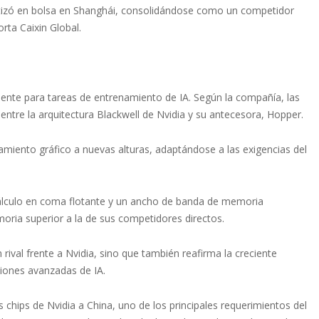
tizó en bolsa en Shanghái, consolidándose como un competidor
rta Caixin Global.
ente para tareas de entrenamiento de IA. Según la compañía, las
ntre la arquitectura Blackwell de Nvidia y su antecesora, Hopper.
miento gráfico a nuevas alturas, adaptándose a las exigencias del
lculo en coma flotante y un ancho de banda de memoria
oria superior a la de sus competidores directos.
ival frente a Nvidia, sino que también reafirma la creciente
uciones avanzadas de IA.
chips de Nvidia a China, uno de los principales requerimientos del