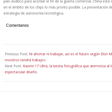
país asiático para acordar el fin de la guerra comercial. China est
en el ámbito de los chips lo más pronto posible. La presentación 
estrategia de autonomía tecnológica.
Comentarios
2025-
12-
Previous Post:
Ni ahorrar ni trabajar, así es el futuro según Elon M
22
nosotros tendrá trabajo».
Next Post:
Xiaomi 17 Ultra, la bestia fotográfica que aterroriza a
espectacular diseño.