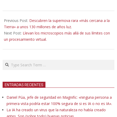
2023-
10-
Previous Post:
Descubren la supernova rara «más cercana a la
19
Tierra» a unos 130 millones de años luz.
Next Post:
Llevan los microscopios más allá de sus límites con
un procesamiento virtual.
Search
ENTRADAS RECIENTES
Daniel Púa, jefe de seguridad en Magnific: «ninguna persona a
primera vista podría estar 100% segura de si es IA o no es IA».
La IA ha creado un virus que la naturaleza no había creado
antes. Son (sobre todo) buenas noticias.