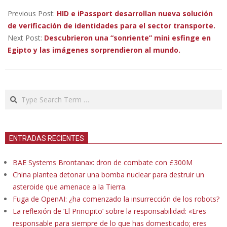
2023-
03-
Previous Post:
HID e iPassport desarrollan nueva solución
14
de verificación de identidades para el sector transporte.
Next Post:
Descubrieron una “sonriente” mini esfinge en
Egipto y las imágenes sorprendieron al mundo.
Search
ENTRADAS RECIENTES
BAE Systems Brontanax: dron de combate con £300M
China plantea detonar una bomba nuclear para destruir un
asteroide que amenace a la Tierra.
Fuga de OpenAI: ¿ha comenzado la insurrección de los robots?
La reflexión de ‘El Principito’ sobre la responsabilidad: «Eres
responsable para siempre de lo que has domesticado; eres