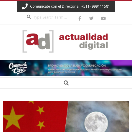
Skip
Comunícate con el Director al: +511- 999111581
to
Search
content
ACTUALIDAD
DIGITAL
Secondary
Search
Navigation
Menu