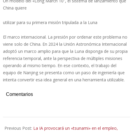
Un modelo del «Long March 10”, el sistema de lanzamiento que
China quiere
utilizar para su primera misión tripulada a la Luna
El marco internacional. La presión por ordenar este problema no
viene solo de China. En 2024 la Unión Astronómica Internacional
adoptó un marco amplio para que la Luna disponga de su propia
referencia temporal, ante la perspectiva de múltiples misiones
operando al mismo tiempo. En ese contexto, el trabajo del
equipo de Nanjing se presenta como un paso de ingeniería que
intenta convertir esa idea general en una herramienta utilizable.
Comentarios
2026-
01-
Previous Post:
La IA provocará un «tsunami» en el empleo,