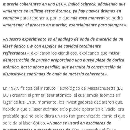
materia coherentes en una BEC», indicó Schreck, añadiendo que
«mientras se utilizan estos átomos, ya hay nuevos átomos en
camino»
para reponerla, por lo que
«de esta manera
» se podrá
«mantener el proceso en marcha, esencialmente para siempre».
«Nuestro experimento es el análogo de onda de materia de un
láser óptico CW con espejos de cavidad totalmente
reflectantes»,
explicaron los científicos, explicando que
«esta
demostración de prueba proporciona una nueva pieza de óptica
atómica, hasta ahora perdida, que permite la construcción de
dispositivos continuos de onda de materia coherente».
En 1997, físicos del Instituto Tecnológico de Massachusetts (EE.
UU.) crearon el primer láser atómico, el cual emitía átomos en
lugar de luz. En su momento, los investigadores declararon que,
debido a que el láser atómico solo puede operar en el vacío, era
probable que no se le diera un uso tan generalizado como el que
se le da al láser óptico.
«Nunca se usará en escáneres de
supermercados o reproductores de CD»
, aseveraba el físico