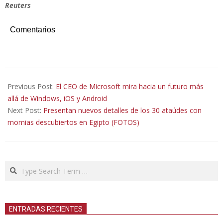
Reuters
Comentarios
2020-
01-
Previous Post:
El CEO de Microsoft mira hacia un futuro más
21
allá de Windows, iOS y Android
Next Post:
Presentan nuevos detalles de los 30 ataúdes con
momias descubiertos en Egipto (FOTOS)
Search
ENTRADAS RECIENTES