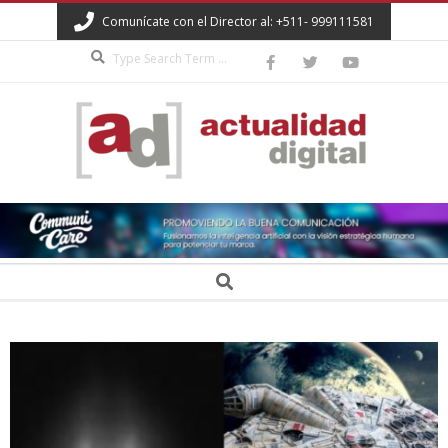
Skip
Comunícate con el Director al: +511- 999111581
to
Search
content
ACTUALIDAD
DIGITAL
Secondary
Search
Navigation
Menu