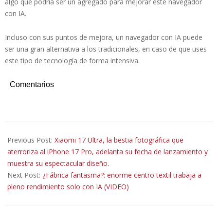
algo que podría ser un agregado para mejorar este navegador
con IA.
Incluso con sus puntos de mejora, un navegador con IA puede
ser una gran alternativa a los tradicionales, en caso de que uses
este tipo de tecnología de forma intensiva.
Comentarios
2025-
12-
Previous Post:
Xiaomi 17 Ultra, la bestia fotográfica que
24
aterroriza al iPhone 17 Pro, adelanta su fecha de lanzamiento y
muestra su espectacular diseño.
Next Post:
¿Fábrica fantasma?: enorme centro textil trabaja a
pleno rendimiento solo con IA (VIDEO)