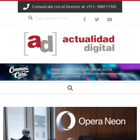
Skip
Comunícate con el Director al: +511- 999111581
to
Search
content
ACTUALIDAD
DIGITAL
Secondary
Search
Navigation
Menu