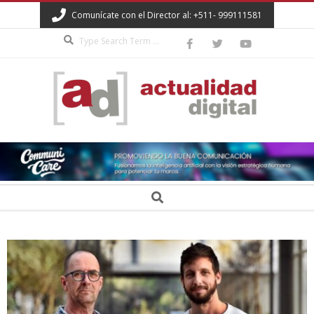
Skip
Comunícate con el Director al: +511- 999111581
to
Search
content
ACTUALIDAD
DIGITAL
Secondary
Search
Navigation
Menu