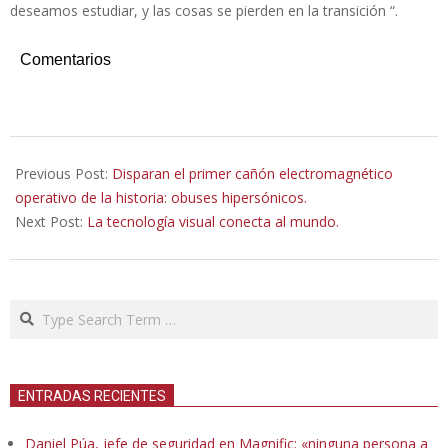
deseamos estudiar, y las cosas se pierden en la transición “.
Comentarios
2025-
09-
Previous Post:
Disparan el primer cañón electromagnético
17
operativo de la historia: obuses hipersónicos.
Next Post:
La tecnología visual conecta al mundo.
Search
ENTRADAS RECIENTES
Daniel Púa, jefe de seguridad en Magnific: «ninguna persona a