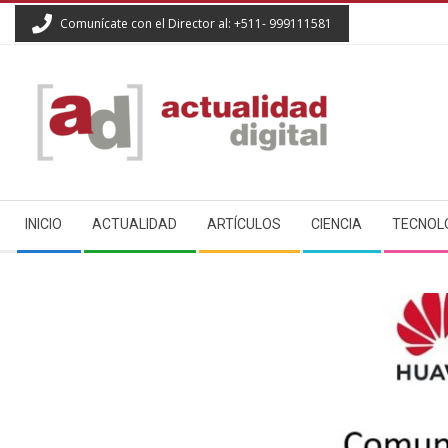
Skip
Comunícate con el Director al: +511- 999111581
to
content
ACTUALIDAD
Secondary
DIGITAL
INICIO
ACTUALIDAD
ARTÍCULOS
CIENCIA
TECNOL
Navigation
Menu