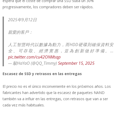
espera que el coste de comprar una SSD suba un 30%
progresivamente, los compradores deben ser rápidos.
2025年9月12日
親愛的客戶：
人工智慧時代以數據為動力，而HDD硬碟則確保資料安
全、可存取、經濟實惠，並為創新做好準備。…
pic.twitter.com/cu42ONMsqp
— 駿HaYaO (@QQ_Timmy)
September 15, 2025
Escasez de SSD y retrasos en las entregas
El precio no es el único inconveniente en los próximos años. Los
fabricantes han advertido que la escasez de paquetes NAND
también va a influir en las entregas, con retrasos que van a ser
cada vez más habituales.