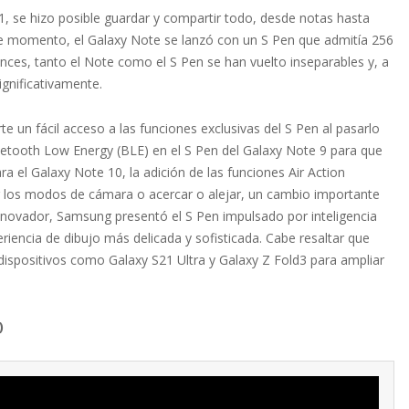
, se hizo posible guardar y compartir todo, desde notas hasta
se momento, el Galaxy Note se lanzó con un S Pen que admitía 256
onces, tanto el Note como el S Pen se han vuelto inseparables y, a
gnificativamente.
un fácil acceso a las funciones exclusivas del S Pen al pasarlo
uetooth Low Energy (BLE) en el S Pen del Galaxy Note 9 para que
a el Galaxy Note 10, la adición de las funciones Air Action
ar los modos de cámara o acercar o alejar, un cambio importante
innovador, Samsung presentó el S Pen impulsado por inteligencia
periencia de dibujo más delicada y sofisticada. Cabe resaltar que
dispositivos como Galaxy S21 Ultra y Galaxy Z Fold3 para ampliar
)