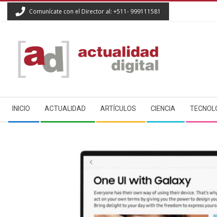
Skip
Comunícate con el Director al: +511- 999111581
to
content
ACTUALIDAD
Secondary
DIGITAL
INICIO
ACTUALIDAD
ARTÍCULOS
CIENCIA
TECNOL
Navigation
Menu