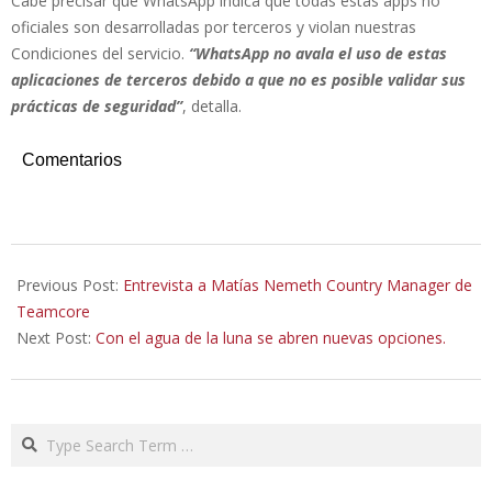
Cabe precisar que WhatsApp indica que todas estas apps no
oficiales son desarrolladas por terceros y violan nuestras
Condiciones del servicio.
“WhatsApp no avala el uso de estas
aplicaciones de terceros debido a que no es posible validar sus
prácticas de seguridad”
, detalla.
Comentarios
2020-
11-
Previous Post:
Entrevista a Matías Nemeth Country Manager de
02
Teamcore
Next Post:
Con el agua de la luna se abren nuevas opciones.
Search