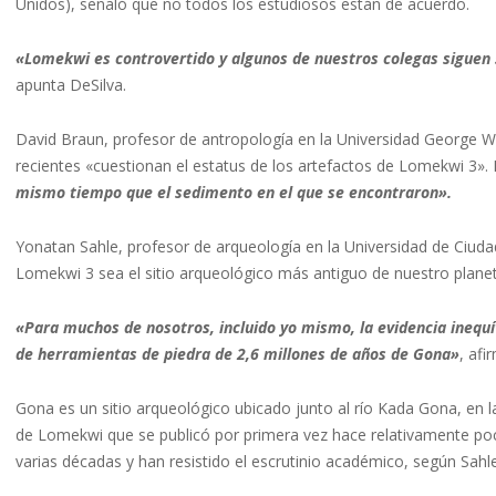
Unidos), señaló que no todos los estudiosos están de acuerdo.
«Lomekwi es controvertido y algunos de nuestros colegas siguen 
apunta DeSilva.
David Braun, profesor de antropología en la Universidad George Wa
recientes «cuestionan el estatus de los artefactos de Lomekwi 3».
mismo tiempo que el sedimento en el que se encontraron».
Yonatan Sahle, profesor de arqueología en la Universidad de Ciudad
Lomekwi 3 sea el sitio arqueológico más antiguo de nuestro planet
«Para muchos de nosotros, incluido yo mismo, la evidencia inequ
de herramientas de piedra de 2,6 millones de años de Gona»
, afi
Gona es un sitio arqueológico ubicado junto al río Kada Gona, en la 
de Lomekwi que se publicó por primera vez hace relativamente po
varias décadas y han resistido el escrutinio académico, según Sahle