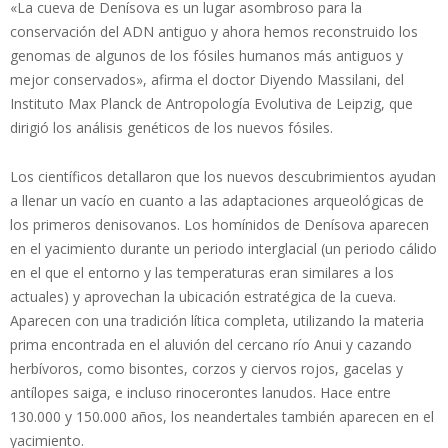
«La cueva de Denísova es un lugar asombroso para la
conservación del ADN antiguo y ahora hemos reconstruido los
genomas de algunos de los fósiles humanos más antiguos y
mejor conservados», afirma el doctor Diyendo Massilani, del
Instituto Max Planck de Antropología Evolutiva de Leipzig, que
dirigió los análisis genéticos de los nuevos fósiles.
Los científicos detallaron que los nuevos descubrimientos ayudan
a llenar un vacío en cuanto a las adaptaciones arqueológicas de
los primeros denisovanos. Los homínidos de Denísova aparecen
en el yacimiento durante un periodo interglacial (un periodo cálido
en el que el entorno y las temperaturas eran similares a los
actuales) y aprovechan la ubicación estratégica de la cueva.
Aparecen con una tradición lítica completa, utilizando la materia
prima encontrada en el aluvión del cercano río Anui y cazando
herbívoros, como bisontes, corzos y ciervos rojos, gacelas y
antílopes saiga, e incluso rinocerontes lanudos. Hace entre
130.000 y 150.000 años, los neandertales también aparecen en el
yacimiento.