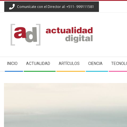
Skip
Comunícate con el Director al: +511- 999111581
to
content
ACTUALIDAD
Secondary
DIGITAL
INICIO
ACTUALIDAD
ARTÍCULOS
CIENCIA
TECNOL
Navigation
Menu