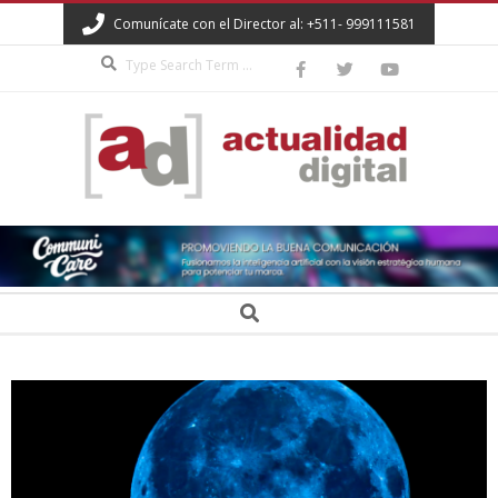
Skip
Comunícate con el Director al: +511- 999111581
to
Search
content
ACTUALIDAD
DIGITAL
Secondary
Search
Navigation
Menu