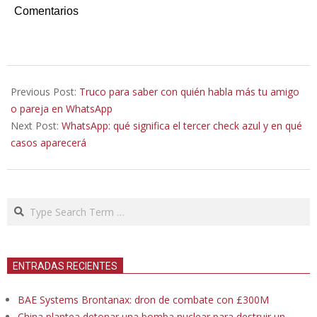
Comentarios
2021-
12-
Previous Post:
Truco para saber con quién habla más tu amigo
26
o pareja en WhatsApp
Next Post:
WhatsApp: qué significa el tercer check azul y en qué
casos aparecerá
Search
ENTRADAS RECIENTES
BAE Systems Brontanax: dron de combate con £300M
China plantea detonar una bomba nuclear para destruir un