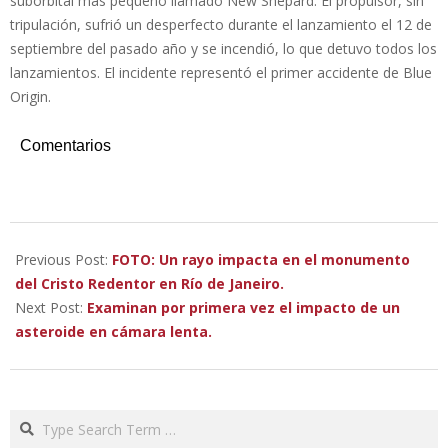
suborbital más pequeño llamado New Shepard. El propulsor, sin
tripulación, sufrió un desperfecto durante el lanzamiento el 12 de
septiembre del pasado año y se incendió, lo que detuvo todos los
lanzamientos. El incidente representó el primer accidente de Blue
Origin.
Comentarios
2023-
02-
Previous Post:
FOTO: Un rayo impacta en el monumento
13
del Cristo Redentor en Río de Janeiro.
Next Post:
Examinan por primera vez el impacto de un
asteroide en cámara lenta.
Search