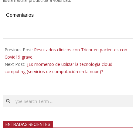
lluvia natural producida a voluntad.
Comentarios
2021-
08-
Previous Post:
Resultados clínicos con Tricor en pacientes con
24
Covid19 grave.
Next Post:
¿Es momento de utilizar la tecnología cloud
computing (servicios de computación en la nube)?
Search
ENTRADAS RECIENTES