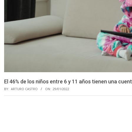
El 46% de los niños entre 6 y 11 años tienen una cuent
BY:
ARTURO CASTRO
ON:
29/01/2022