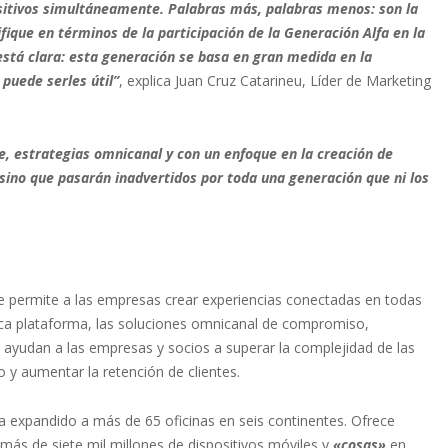
ositivos simultáneamente. Palabras más, palabras menos: son la
que en términos de la participación de la Generación Alfa en la
está clara: esta generación se basa en gran medida en la
puede serles útil”
, explica Juan Cruz Catarineu, Líder de Marketing
e, estrategias omnicanal y con un enfoque en la creación de
 sino que pasarán inadvertidos por toda una generación que ni los
e permite a las empresas crear experiencias conectadas en todas
única plataforma, las soluciones omnicanal de compromiso,
p ayudan a las empresas y socios a superar la complejidad de las
y aumentar la retención de clientes.
ha expandido a más de 65 oficinas en seis continentes. Ofrece
 más de siete mil millones de dispositivos móviles y
«cosas»
en