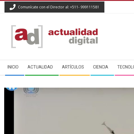
Skip
Comunícate con el Director al: +511- 999111581
to
content
ACTUALIDAD
Secondary
DIGITAL
INICIO
ACTUALIDAD
ARTÍCULOS
CIENCIA
TECNOL
Navigation
Menu