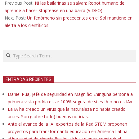
05-
Previous Post:
Ni las bailarinas se salvan: Robot humanoide
31
aprende a hacer Striptease en una barra (VIDEO)
Next Post:
Un fenómeno sin precedentes en el Sol mantiene en
alerta a los científicos.
Search
ENTRADAS RECIENTES
Daniel Púa, jefe de seguridad en Magnific: «ninguna persona a
primera vista podría estar 100% segura de si es IA o no es IA».
La IA ha creado un virus que la naturaleza no había creado
antes. Son (sobre todo) buenas noticias.
Ante el avance de la IA, expertos de la Red STEM proponen
proyectos para transformar la educación en América Latina
«Una ciudad de ciencia ficción»: Musk planea construir el