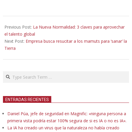
2021-
09-
Previous Post:
La Nueva Normalidad: 3 claves para aprovechar
14
el talento global
Next Post:
Empresa busca resucitar a los mamuts para ‘sanar’ la
Tierra
Search
ENTRADAS RECIENTES
Daniel Púa, jefe de seguridad en Magnific: «ninguna persona a
primera vista podría estar 100% segura de si es IA o no es IA».
La IA ha creado un virus que la naturaleza no había creado