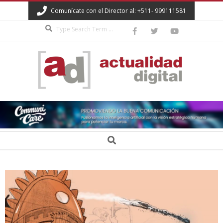
Skip
Comunícate con el Director al: +511- 999111581
to
Search
content
ACTUALIDAD
DIGITAL
Secondary
Search
Navigation
Menu