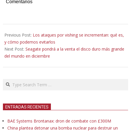
Comentarios
2020-
09-
Previous Post:
Los ataques por vishing se incrementan: qué es,
25
y cómo podemos evitarlos
Next Post:
Seagate pondrá a la venta el disco duro más grande
del mundo en diciembre
Search
ENTRADAS RECIENTES
BAE Systems Brontanax: dron de combate con £300M
China plantea detonar una bomba nuclear para destruir un