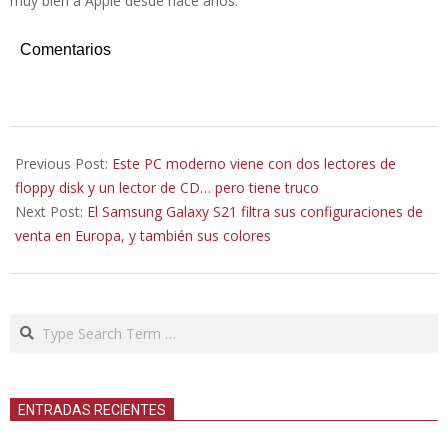
muy bien a Apple desde hace años.
Comentarios
2020-
12-
Previous Post:
Este PC moderno viene con dos lectores de
13
floppy disk y un lector de CD… pero tiene truco
Next Post:
El Samsung Galaxy S21 filtra sus configuraciones de
venta en Europa, y también sus colores
Search
ENTRADAS RECIENTES