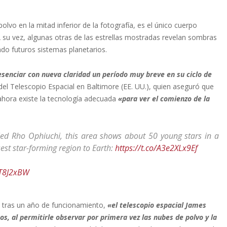
lvo en la mitad inferior de la fotografía, es el único cuerpo
 su vez, algunas otras de las estrellas mostradas revelan sombras
ando futuros sistemas planetarios.
senciar con nueva claridad un período muy breve en su ciclo de
 del Telescopio Espacial en Baltimore (EE. UU.), quien aseguró que
ahora existe la tecnología adecuada
«para ver el comienzo de la
lled Rho Ophiuchi, this area shows about 50 young stars in a
sest star-forming region to Earth:
https://t.co/A3e2XLx9Ef
fXT8J2xBW
ue tras un año de funcionamiento,
«el telescopio espacial James
, al permitirle observar por primera vez las nubes de polvo y la