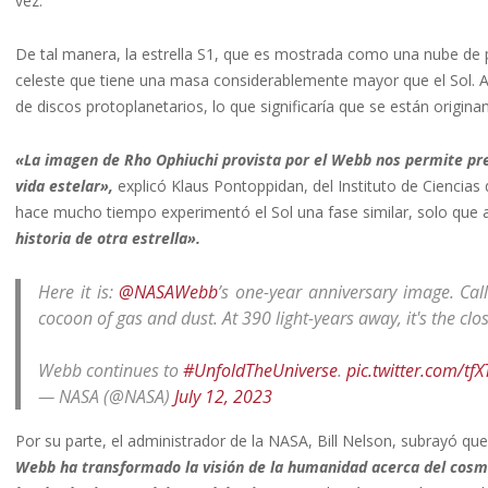
vez.
De tal manera, la estrella S1, que es mostrada como una nube de po
celeste que tiene una masa considerablemente mayor que el Sol. A
de discos protoplanetarios, lo que significaría que se están origin
«La imagen de Rho Ophiuchi provista por el Webb nos permite pre
vida estelar»,
explicó Klaus Pontoppidan, del Instituto de Ciencias
hace mucho tiempo experimentó el Sol una fase similar, solo que 
historia de otra estrella».
Here it is:
@NASAWebb
’s one-year anniversary image. Ca
cocoon of gas and dust. At 390 light-years away, it's the clo
Webb continues to
#UnfoldTheUniverse
.
pic.twitter.com/t
— NASA (@NASA)
July 12, 2023
Por su parte, el administrador de la NASA, Bill Nelson, subrayó q
Webb ha transformado la visión de la humanidad acerca del cosmos