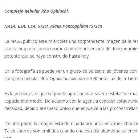
Complejo nebular Rho Ophiuchi.
NASA, ESA, CSA, STScI, Klaus Pontoppidan (STScI)
La NASA publicó este miércoles una sorprendente imagen de la reg
ello se propuso conmemorar el primer aniversario del funcionami
potente que se haya construido hasta hoy.
En la fotografía se puede ver un grupo de 50 estrellas jóvenes con
complejo nebular Rho Ophiuchi, ubicado a 390 años luz de la Tierra
Es la primera vez que se puede apreciar este ‘vivero estelar’ de man
espacio intermedio. De acuerdo con la agencia espacial estadouni
densidad, debido al espeso polvo que envuelve a las protoestrella
De otra parte, la imagen está dominada por unos enormes chorros 
Tales chorros son emitidos cuando una estrella abandona su envol