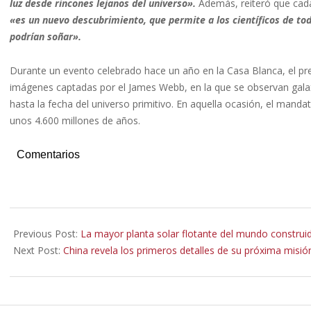
luz desde rincones lejanos del universo».
Además, reiteró que cada
«es un nuevo descubrimiento, que permite a los científicos de t
podrían soñar».
Durante un evento celebrado hace un año en la Casa Blanca, el pre
imágenes captadas por el James Webb, en la que se observan galax
hasta la fecha del universo primitivo. En aquella ocasión, el man
unos 4.600 millones de años.
Comentarios
2023-
07-
Previous Post:
La mayor planta solar flotante del mundo construi
13
Next Post:
China revela los primeros detalles de su próxima misión