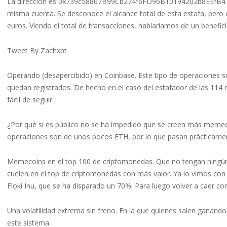
La dirección es 0x739c58807B99Cb274f6FD96B10194202b8EEfB47. 
misma cuenta. Se desconoce el alcance total de esta estafa, pero 
euros. Viendo el total de transacciones, hablaríamos de un benefic
Tweet By Zachxbt
Operando (desapercibido) en Coinbase. Este tipo de operaciones so
quedan registrados. De hecho en el caso del estafador de las 114
fácil de seguir.
¿Por qué si es público no se ha impedido que se creen más memec
operaciones son de unos pocos ETH, por lo que pasan prácticamen
Memecoins en el top 100 de criptomonedas. Que no tengan ningún
cuelen en el top de criptomonedas con más valor. Ya lo vimos con
Floki Inu, que se ha disparado un 70%. Para luego volver a caer con
Una volatilidad extrema sin freno. En la que quienes salen ganand
este sistema.