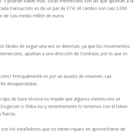
Y podrían haber más. Estas memecoins son las que apuntan a la
cada transacción es de un par de ETH. Al cambio son casi 2.000
io de casi medio millón de euros.
n fáciles de seguir una vez se detectan, ya que los movimientos
 memecoins, apuntan a una dirección de Coinbase, por lo que es
oins? Principalmente es por un asunto de volumen. Las
te desapercibidas.
 tipo de base técnica no impide que algunos memecoins se
 Dogecoin o Shiba Inu y recientemente lo tenemos con el token
 fuerza.
o son los estafadores que no tienen reparo en aprovecharse de