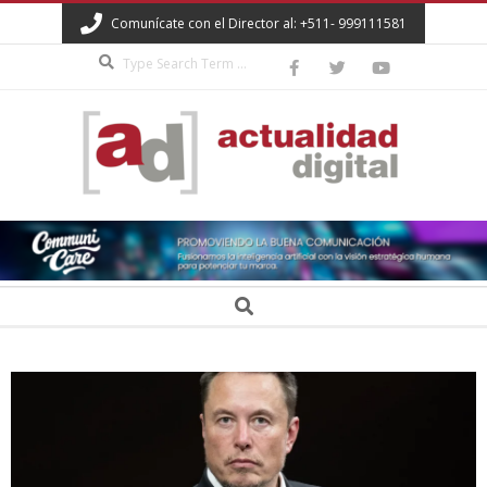
Skip
Comunícate con el Director al: +511- 999111581
to
Search
content
ACTUALIDAD
DIGITAL
Secondary
Search
Navigation
Menu