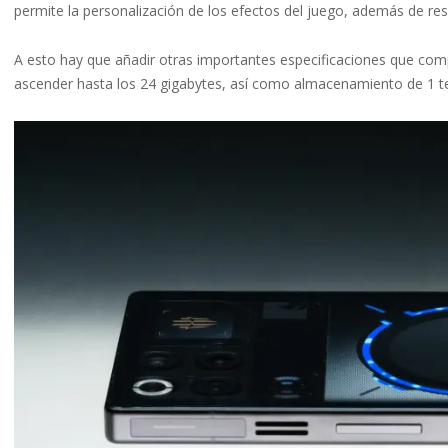
permite la personalización de los efectos del juego, además de res
A esto hay que añadir otras importantes especificaciones que 
ascender hasta los 24 gigabytes, así como almacenamiento de 1 te