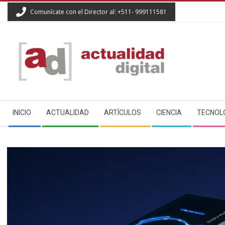
Skip
Comunícate con el Director al: +511- 999111581
to
content
ACTUALIDAD
Secondary
DIGITAL
INICIO
ACTUALIDAD
ARTÍCULOS
CIENCIA
TECNOL
Navigation
Menu