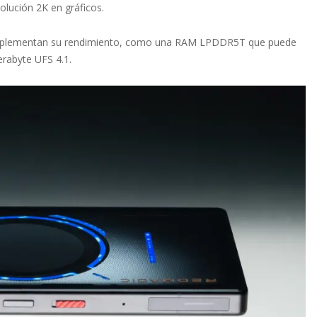
olución 2K en gráficos.
complementan su rendimiento, como una RAM LPDDR5T que puede
rabyte UFS 4.1.