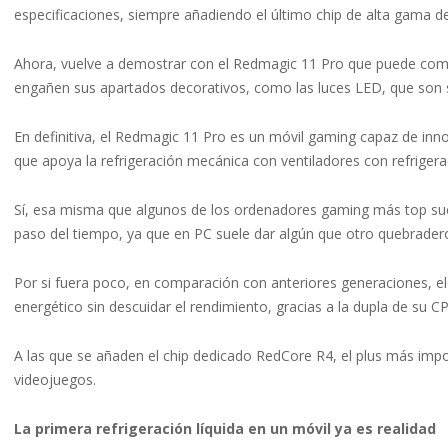
especificaciones, siempre añadiendo el último chip de alta gama d
Ahora, vuelve a demostrar con el Redmagic 11 Pro que puede compe
engañen sus apartados decorativos, como las luces LED, que son 
En definitiva, el Redmagic 11 Pro es un móvil gaming capaz de inn
que apoya la refrigeración mecánica con ventiladores con refrigerac
Sí, esa misma que algunos de los ordenadores gaming más top suel
paso del tiempo, ya que en PC suele dar algún que otro quebrader
Por si fuera poco, en comparación con anteriores generaciones, e
energético sin descuidar el rendimiento, gracias a la dupla de su C
A las que se añaden el chip dedicado RedCore R4, el plus más imp
videojuegos.
La primera refrigeración líquida en un móvil ya es realidad