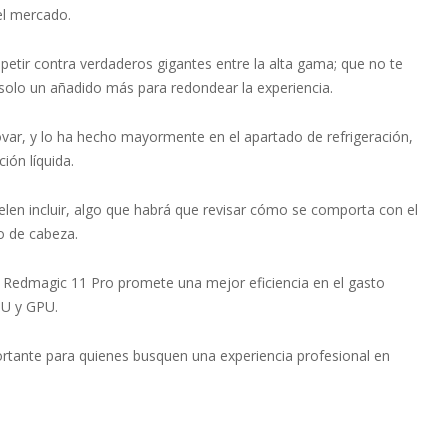
el mercado.
tir contra verdaderos gigantes entre la alta gama; que no te
solo un añadido más para redondear la experiencia.
ovar, y lo ha hecho mayormente en el apartado de refrigeración,
ión líquida.
en incluir, algo que habrá que revisar cómo se comporta con el
o de cabeza.
l Redmagic 11 Pro promete una mejor eficiencia en el gasto
PU y GPU.
ortante para quienes busquen una experiencia profesional en