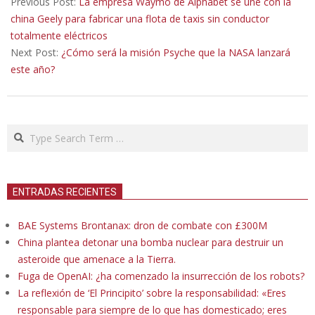
01-
Previous Post:
La empresa Waymo de Alphabet se une con la
03
china Geely para fabricar una flota de taxis sin conductor
totalmente eléctricos
Next Post:
¿Cómo será la misión Psyche que la NASA lanzará
este año?
Search
ENTRADAS RECIENTES
BAE Systems Brontanax: dron de combate con £300M
China plantea detonar una bomba nuclear para destruir un
asteroide que amenace a la Tierra.
Fuga de OpenAI: ¿ha comenzado la insurrección de los robots?
La reflexión de ‘El Principito’ sobre la responsabilidad: «Eres
responsable para siempre de lo que has domesticado; eres