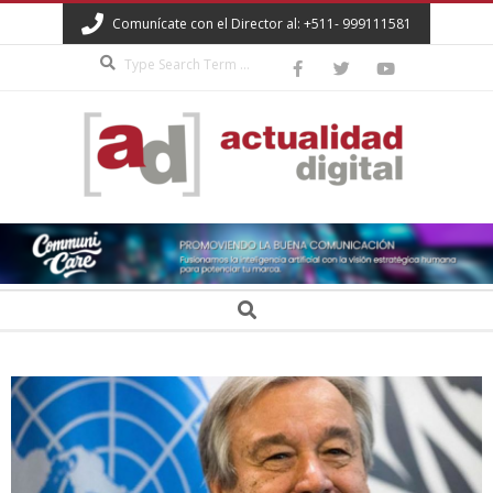
Skip
Comunícate con el Director al: +511- 999111581
to
Search
content
ACTUALIDAD
DIGITAL
Secondary
Search
Navigation
Menu