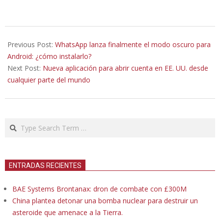
2020-
01-
Previous Post:
WhatsApp lanza finalmente el modo oscuro para
24
Android: ¿cómo instalarlo?
Next Post:
Nueva aplicación para abrir cuenta en EE. UU. desde
cualquier parte del mundo
Search
ENTRADAS RECIENTES
BAE Systems Brontanax: dron de combate con £300M
China plantea detonar una bomba nuclear para destruir un
asteroide que amenace a la Tierra.