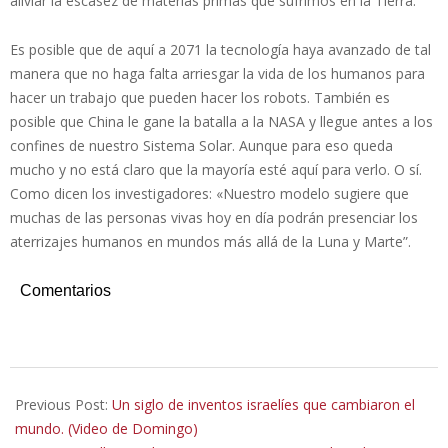
aliviar la escasez de materias primas que sufrimos en la Tierra.
Es posible que de aquí a 2071 la tecnología haya avanzado de tal
manera que no haga falta arriesgar la vida de los humanos para
hacer un trabajo que pueden hacer los robots. También es
posible que China le gane la batalla a la NASA y llegue antes a los
confines de nuestro Sistema Solar. Aunque para eso queda
mucho y no está claro que la mayoría esté aquí para verlo. O sí.
Como dicen los investigadores: «Nuestro modelo sugiere que
muchas de las personas vivas hoy en día podrán presenciar los
aterrizajes humanos en mundos más allá de la Luna y Marte”.
Comentarios
2022-
05-
Previous Post:
Un siglo de inventos israelíes que cambiaron el
22
mundo. (Video de Domingo)