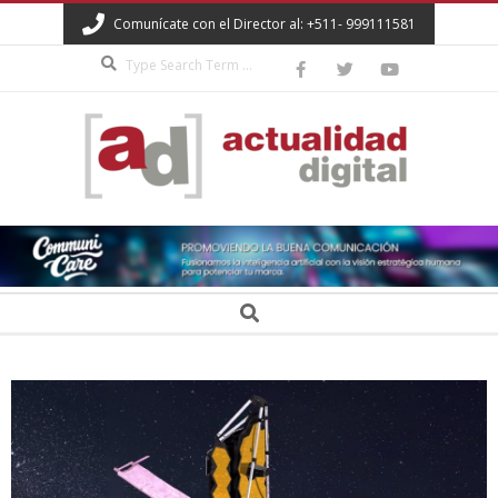
Skip
Comunícate con el Director al: +511- 999111581
to
Search
content
ACTUALIDAD
DIGITAL
Secondary
Search
Navigation
Menu