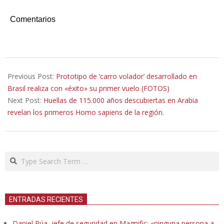
Comentarios
2025-
12-
Previous Post:
Prototipo de ‘carro volador’ desarrollado en
19
Brasil realiza con «éxito» su primer vuelo (FOTOS)
Next Post:
Huellas de 115.000 años descubiertas en Arabia
revelan los primeros Homo sapiens de la región.
Search
ENTRADAS RECIENTES
Daniel Púa, jefe de seguridad en Magnific: «ninguna persona a